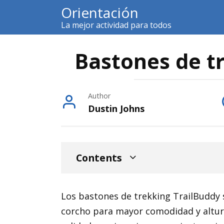
Skip
Orientación
to
La mejor actividad para todos
content
Bastones de t
Author
Dustin Johns
Contents
Los bastones de trekking TrailBuddy 
corcho para mayor comodidad y altura