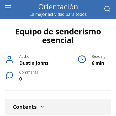
Skip
Orientación
to
La mejor actividad para todos
content
Equipo de senderismo
esencial
Author
Reading
Dustin Johns
6 min
Comments
0
Contents