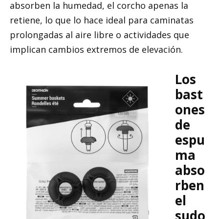
absorben la humedad, el corcho apenas la
retiene, lo que lo hace ideal para caminatas
prolongadas al aire libre o actividades que
implican cambios extremos de elevación.
Los
bast
ones
de
espu
ma
abso
rben
el
sudo