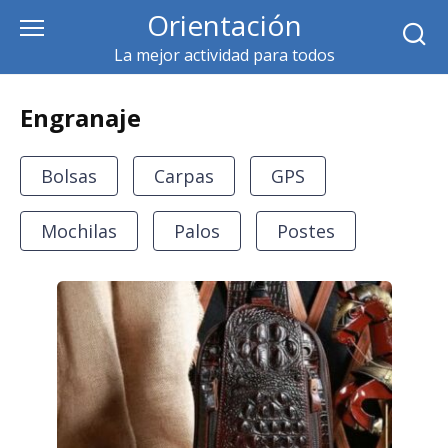
Skip
Orientación
to
La mejor actividad para todos
content
Engranaje
Bolsas
Carpas
GPS
Mochilas
Palos
Postes