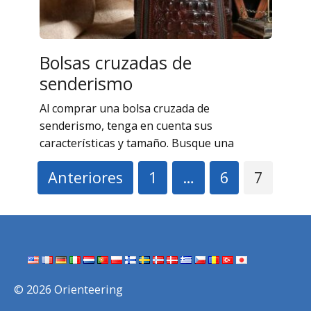
Bolsas cruzadas de
senderismo
Al comprar una bolsa cruzada de
senderismo, tenga en cuenta sus
características y tamaño. Busque una
Paginación
Anteriores
1
…
6
7
de
entradas
© 2026 Orienteering